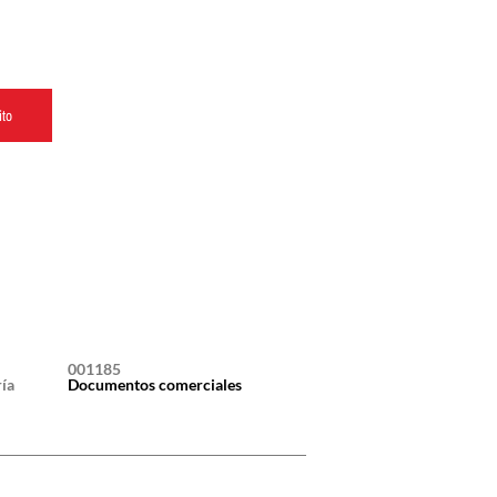
ito
001185
ía
Documentos comerciales