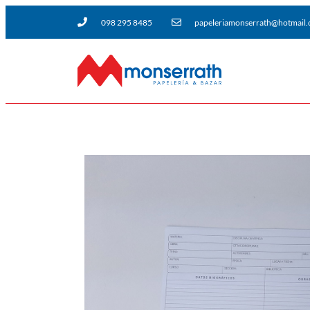
098 295 8485
papeleriamonserrath@hotmail