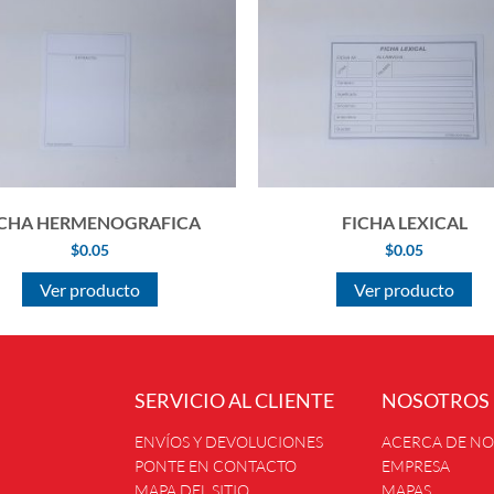
ICHA HERMENOGRAFICA
FICHA LEXICAL
$
0.05
$
0.05
Ver producto
Ver producto
SERVICIO AL CLIENTE
NOSOTROS
ENVÍOS Y DEVOLUCIONES
ACERCA DE N
PONTE EN CONTACTO
EMPRESA
MAPA DEL SITIO
MAPAS