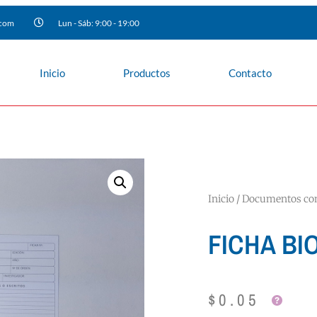
.com
Lun - Sáb: 9:00 - 19:00
Inicio
Productos
Contacto
Inicio
/
Documentos com
FICHA BI
$
0.05