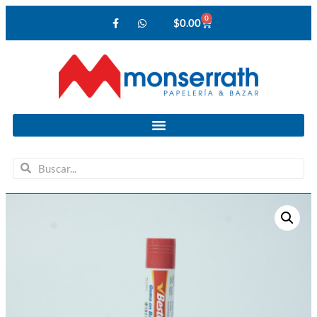
0
$
0.00