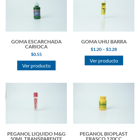
GOMA ESCARCHADA
GOMA UHU BARRA
CARIOCA
$
1.20
–
$
3.28
$
0.55
Ver producto
Ver producto
PEGANOL LIQUIDO M&G
PEGANOL BIOPLAST
50ML TRANSPARENTE
FRASCO 120CC