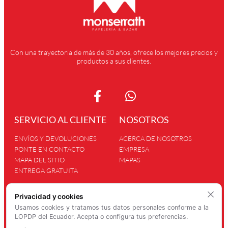
Con una trayectoria de más de 30 años, ofrece los mejores precios y
productos a sus clientes.
SERVICIO AL CLIENTE
NOSOTROS
ENVÍOS Y DEVOLUCIONES
ACERCA DE NOSOTROS
PONTE EN CONTACTO
EMPRESA
MAPA DEL SITIO
MAPAS
ENTREGA GRATUITA
INFORMACIÓN
Privacidad y cookies
Usamos cookies y tratamos tus datos personales conforme a la
POLÍTICA DE PRIVACIDAD
LOPDP del Ecuador. Acepta o configura tus preferencias.
LOCALES