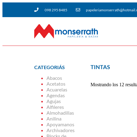
098 295 8485
papeleriamonserrath@hotmail
TINTAS
CATEGORIÁS
Abacos
Acetatos
Mostrando los 12 result
Acuarelas
Agendas
Agujas
Alfileres
Almohadillas
Anilina
Apoyamanos
Archivadores
Blocks de