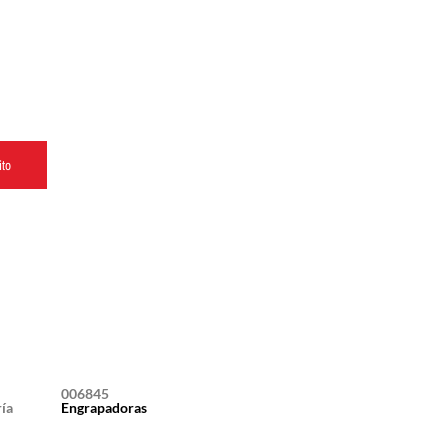
ito
006845
ía
Engrapadoras