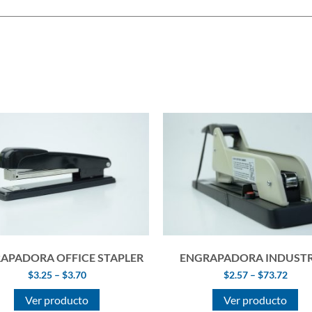
APADORA OFFICE STAPLER
ENGRAPADORA INDUSTR
$
3.25
–
$
3.70
$
2.57
–
$
73.72
Ver producto
Ver producto