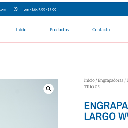
.com
Lun - Sáb: 9:00 - 19:00
Inicio
Productos
Contacto
Inicio
/
Engrapadoras
/
TRIO 05
ENGRAPA
LARGO WW