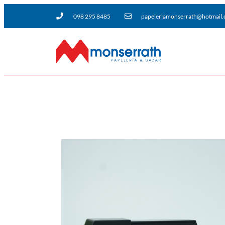
098 295 8485
papeleriamonserrath@hotmail