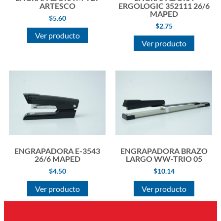
ARTESCO
ERGOLOGIC 352111 26/6
MAPED
$
5.60
$
2.75
Ver producto
Ver producto
ENGRAPADORA E-3543
ENGRAPADORA BRAZO
26/6 MAPED
LARGO WW-TRIO 05
$
4.50
$
10.14
Ver producto
Ver producto