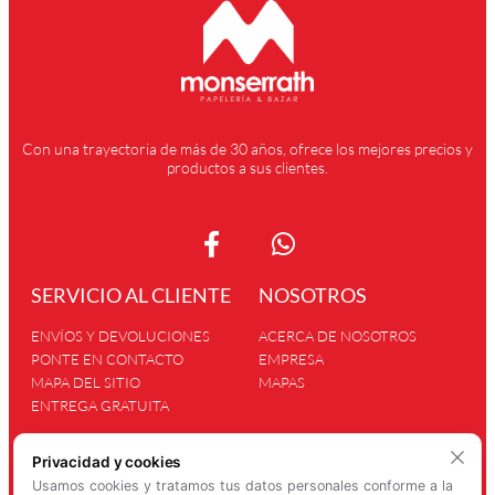
Con una trayectoria de más de 30 años, ofrece los mejores precios y
productos a sus clientes.
SERVICIO AL CLIENTE
NOSOTROS
ENVÍOS Y DEVOLUCIONES
ACERCA DE NOSOTROS
PONTE EN CONTACTO
EMPRESA
MAPA DEL SITIO
MAPAS
ENTREGA GRATUITA
INFORMACIÓN
Privacidad y cookies
Usamos cookies y tratamos tus datos personales conforme a la