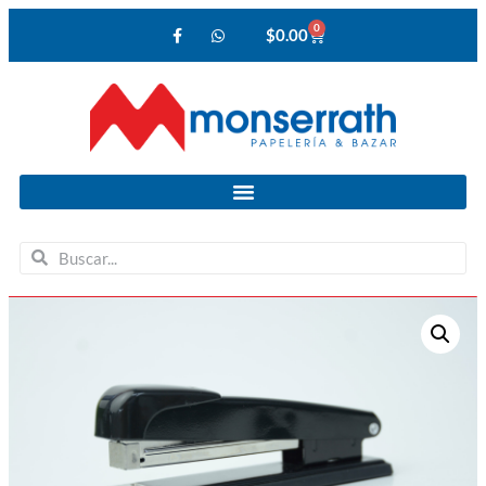
0
$
0.00